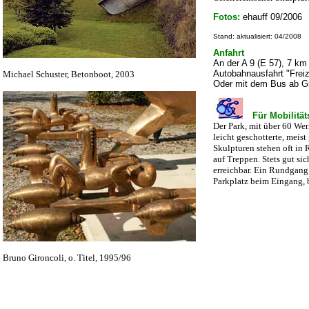
Fotos:
ehauff 09/2006
Stand: aktualisiert: 04/2008
Anfahrt
An der A 9 (E 57), 7 km
Autobahnausfahrt "Frei
Michael Schuster, Betonboot, 2003
Oder mit dem Bus ab Gr
Für Mobilität
Der Park, mit über 60 Werk
leicht geschotterte, meis
Skulpturen stehen oft in
auf Treppen. Stets gut sic
erreichbar. Ein Rundgang 
Parkplatz beim Eingang, 
Bruno Gironcoli, o. Titel, 1995/96