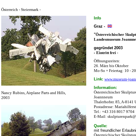
Österreich - Steiermark
Info
Graz -
"
Österreichischer Skul
Landesmuseum Joannn
gegründet 2003
-
Eintritt frei -
Öffnungszeiten:
26. März bis Oktober
Mo-So + Feiertag: 10 - 2
Link:
www.museum-joann
Information:
Österreichischer Skulpt
Nancy Rubins, Airplane Parts and Hills,
Joannneum
2003
Thalerhofstr. 85, A-8141 
Postadresse: Mariahilferst
Tel.: +43 316 8017 9704
E-Mail: skulpturenpark
Quelle:
mit freundlicher Erlaubn
Österreichischer Skulptu