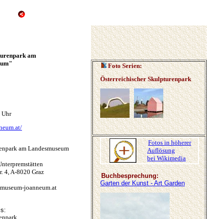
 -
pturenpark am
eum"
Foto Serien:
Österreichischer Skulpturenpark
0 Uhr
eum.at/
Fotos in höherer
urenpark am Landesmuseum
Auflösung
bei Wikimedia
Unterpremstätten
r. 4, A-8020 Graz
Buchbesprechung:
Garten der Kunst - Art Garden
@museum-joanneum.at
is:
renpark