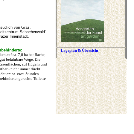
 südlich von Graz,
zeitzentrum Schachenwald".
azer Innenstadt.
sbehinderte:
Lageplan & Übersicht
en auf ca. 7,6 ha hat flache,
t gut befahrbare Wege. Die
 Rasenflächen, auf Hügeln und
htbar - nicht immer direkt
dauert ca. zwei Stunden. -
behindertengerechte Toilette