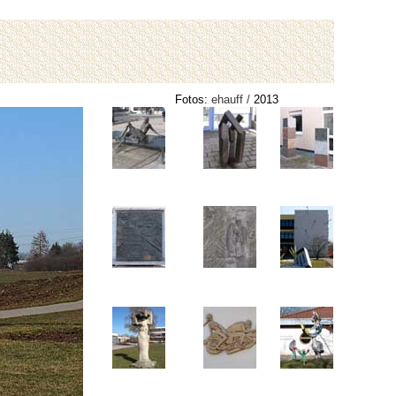
Fotos:
ehauff /
2013