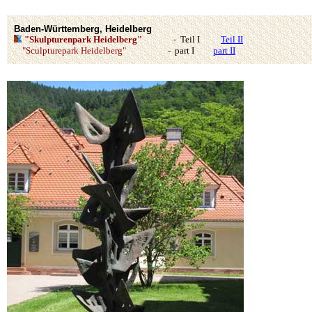
Baden-Württemberg, Heidelberg
"Skulpturenpark Heidelberg"
-
Teil I
Teil II
"Sculpturepark Heidelberg" -
part I
part II